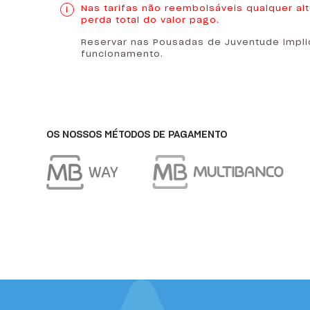
HI Espinho - Pousada de Juventude
Nas tarifas não reembolsáveis qualquer al
perda total do valor pago.
HI Évora - Pousada de Juventude
Reservar nas Pousadas de Juventude impli
funcionamento.
HI Faro - Pousada de Juventude
HI Foz Côa - Pousada de Juventude
HI Gerês - Pousada de Juventude
OS NOSSOS MÉTODOS DE PAGAMENTO
HI Guarda- Pousada de Juventude
HI Guimarães - Pousada de Juventude
HI Lagos - Pousada de Juventude
HI Lisboa - Pousada de Juventude
HI Lousã - Pousada de Juventude
HI Melgaço - Pousada de Juventude
HI Oeiras - Pousada de Juventude