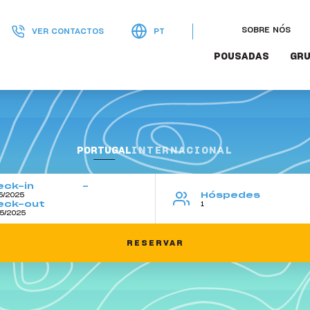
SOBRE NÓS
VER CONTACTOS
PT
POUSADAS
GRU
PORTUGAL
INTERNACIONAL
eck-in
Hóspedes
eck-out
SearchBox
RESERVAR
-