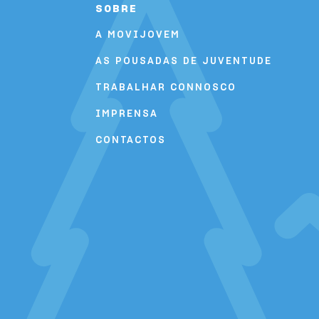
SOBRE
HI Ofir - Pousada de Juventude
A MOVIJOVEM
HI Ovar - Pousada de Juventude
AS POUSADAS DE JUVENTUDE
HI Ponte de Lima - Pousada de Juventude
TRABALHAR CONNOSCO
HI Portalegre - Pousada de Juventude
IMPRENSA
CONTACTOS
HI Portimão - Pousada de Juventude
HI Porto - Pousada de Juventude
HI Santa Cruz - Pousada de Juventude
HI São Pedro do Sul - Pousada de Juventude
HI Serra da Estrela - Pousada de Juventude
HI Setúbal - Pousada de Juventude
HI Tavira - Pousada de Juventude