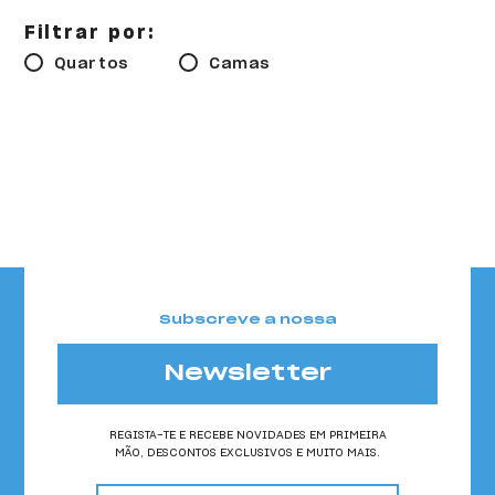
HI Faro - Pousada de Juventude
Filtrar por:
HI Foz Côa - Pousada de Juventude
Quartos
Camas
HI Gerês - Pousada de Juventude
HI Guarda- Pousada de Juventude
HI Guimarães - Pousada de Juventude
HI Lagos - Pousada de Juventude
HI Lisboa - Pousada de Juventude
Subscreve a nossa
HI Lisboa Oriente - Pousada de Juventude
HI Lousã - Pousada de Juventude
Newsletter
HI Melgaço - Pousada de Juventude
REGISTA-TE E RECEBE NOVIDADES EM PRIMEIRA
MÃO, DESCONTOS EXCLUSIVOS E MUITO MAIS.
HI Oeiras - Pousada de Juventude
email