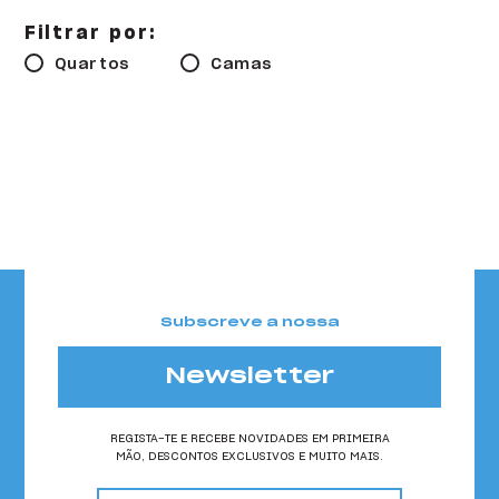
HI Faro - Pousada de Juventude
Filtrar por:
HI Foz Côa - Pousada de Juventude
Quartos
Camas
HI Gerês - Pousada de Juventude
HI Guarda- Pousada de Juventude
HI Guimarães - Pousada de Juventude
HI Lagos - Pousada de Juventude
HI Lisboa - Pousada de Juventude
Subscreve a nossa
HI Lisboa Oriente - Pousada de Juventude
HI Lousã - Pousada de Juventude
Newsletter
HI Melgaço - Pousada de Juventude
REGISTA-TE E RECEBE NOVIDADES EM PRIMEIRA
MÃO, DESCONTOS EXCLUSIVOS E MUITO MAIS.
HI Oeiras - Pousada de Juventude
email