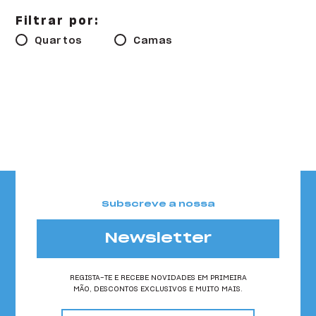
HI Faro - Pousada de Juventude
Filtrar por:
HI Foz Côa - Pousada de Juventude
Quartos
Camas
HI Gerês - Pousada de Juventude
HI Guarda- Pousada de Juventude
HI Guimarães - Pousada de Juventude
HI Lagos - Pousada de Juventude
HI Lisboa - Pousada de Juventude
Subscreve a nossa
HI Lisboa Oriente - Pousada de Juventude
HI Lousã - Pousada de Juventude
Newsletter
HI Melgaço - Pousada de Juventude
REGISTA-TE E RECEBE NOVIDADES EM PRIMEIRA
MÃO, DESCONTOS EXCLUSIVOS E MUITO MAIS.
HI Oeiras - Pousada de Juventude
email