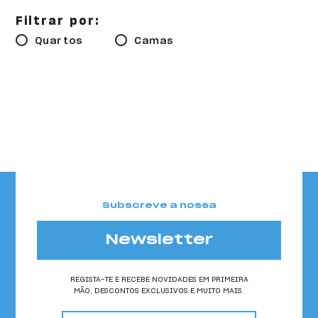
HI Faro - Pousada de Juventude
Filtrar por:
HI Foz Côa - Pousada de Juventude
Quartos
Camas
HI Gerês - Pousada de Juventude
HI Guarda- Pousada de Juventude
HI Lagos - Pousada de Juventude
HI Lisboa - Pousada de Juventude
HI Lisboa Oriente - Pousada de Juventude
Subscreve a nossa
HI Lousã - Pousada de Juventude
HI Melgaço - Pousada de Juventude
Newsletter
HI Oeiras - Pousada de Juventude
REGISTA-TE E RECEBE NOVIDADES EM PRIMEIRA
MÃO, DESCONTOS EXCLUSIVOS E MUITO MAIS.
HI Ofir - Pousada de Juventude
email