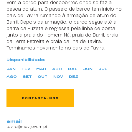
Vem a bordo para descobrires onde se faz a
pesca do atum. O passeio de barco tem início no
cais de Tavira rumando à armação de atum do
Barril. Depois da armação, o barco segue até à
barra da Fuzeta e regressa pela linha de costa
junto à praia do Homem Nú, praia do Barril, praia
da Terra Estreita e praia da ilha de Tavira.
Terminamos novamente no cais de Tavira.
Disponibilidade:
JAN
FEV
MAR
ABR
MAI
JUN
JUL
Content block
AGO
SET
OUT
NOV
DEZ
CONTACTA-NOS
email
tavira@movijovem.pt