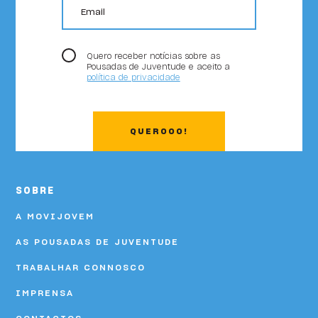
Quero receber notícias sobre as
Pousadas de Juventude e aceito a
política de privacidade
QUEROOO!
SOBRE
A MOVIJOVEM
AS POUSADAS DE JUVENTUDE
TRABALHAR CONNOSCO
IMPRENSA