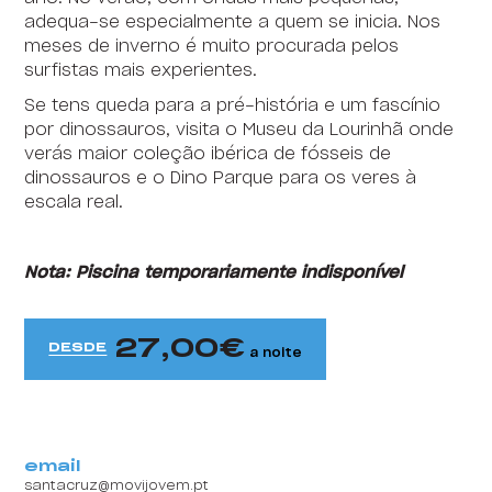
adequa-se especialmente a quem se inicia. Nos
HI Faro - Pousada de Juventude
meses de inverno é muito procurada pelos
surfistas mais experientes.
HI Foz Côa - Pousada de Juventude
Se tens queda para a pré-história e um fascínio
HI Gerês - Pousada de Juventude
por dinossauros, visita o Museu da Lourinhã onde
verás maior coleção ibérica de fósseis de
HI Guarda- Pousada de Juventude
dinossauros e o Dino Parque para os veres à
Content block
escala real.
HI Guimarães - Pousada de Juventude
HI Lagos - Pousada de Juventude
Nota: Piscina temporariamente indisponível
HI Lisboa - Pousada de Juventude
HI Lisboa Oriente - Pousada de Juventude
27,00
DESDE
a noite
HI Lousã - Pousada de Juventude
HI Melgaço - Pousada de Juventude
email
HI Oeiras - Pousada de Juventude
santacruz@movijovem.pt