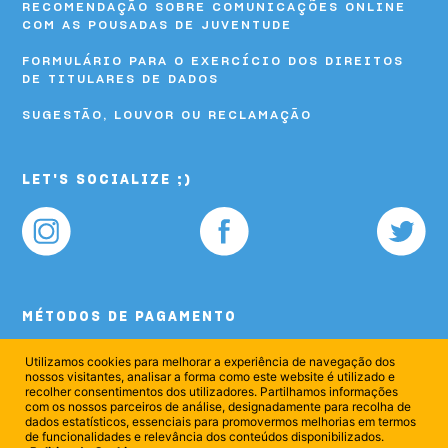
RECOMENDAÇÃO SOBRE COMUNICAÇÕES ONLINE
COM AS POUSADAS DE JUVENTUDE
FORMULÁRIO PARA O EXERCÍCIO DOS DIREITOS
DE TITULARES DE DADOS
SUGESTÃO, LOUVOR OU RECLAMAÇÃO
LET'S SOCIALIZE ;)
MÉTODOS DE PAGAMENTO
Utilizamos cookies para melhorar a experiência de navegação dos
nossos visitantes, analisar a forma como este website é utilizado e
recolher consentimentos dos utilizadores. Partilhamos informações
com os nossos parceiros de análise, designadamente para recolha de
dados estatísticos, essenciais para promovermos melhorias em termos
de funcionalidades e relevância dos conteúdos disponibilizados.