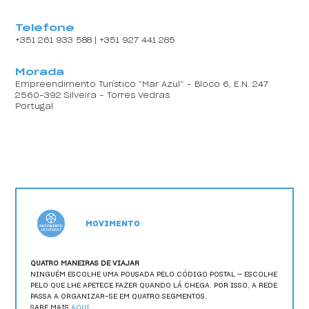
HI Ofir - Pousada de Juventude
Telefone
HI Ovar - Pousada de Juventude
+351 261 933 588 | +351 927 441 285
HI Ponte de Lima - Pousada de Juventude
Morada
Empreendimento Turístico “Mar Azul” – Bloco 6, E.N. 247
HI Portalegre - Pousada de Juventude
2560-392 Silveira – Torres Vedras
Portugal
HI Portimão - Pousada de Juventude
HI Porto - Pousada de Juventude
HI São Pedro do Sul - Pousada de Juventude
HI Serra da Estrela - Pousada de Juventude
MOVIMENTO
HI Setúbal - Pousada de Juventude
HI Tavira - Pousada de Juventude
QUATRO MANEIRAS DE VIAJAR
NINGUÉM ESCOLHE UMA POUSADA PELO CÓDIGO POSTAL — ESCOLHE
PELO QUE LHE APETECE FAZER QUANDO LÁ CHEGA. POR ISSO, A REDE
HI Viana do Castelo - Pousada de Juventude
PASSA A ORGANIZAR-SE EM QUATRO SEGMENTOS.
SABE MAIS
AQUI