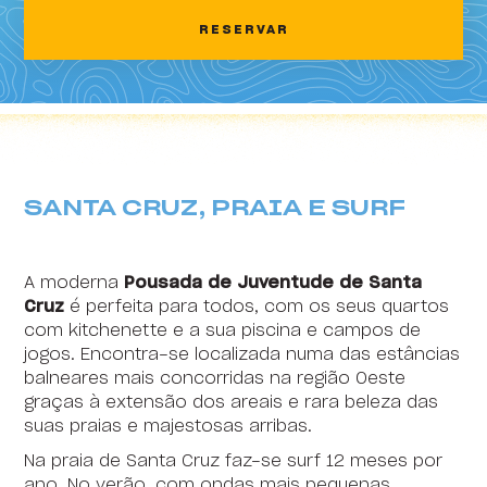
2
3
4
5
6
7
8
RESERVAR
HI Areia Branca - Pousada de Juventude
9
10
11
12
13
14
15
HI Arrifana - Pousada de Juventude
16
17
18
19
20
21
22
HI Alvados - Pousada de Juventude
23
24
25
26
27
28
29
HI Aveiro - Pousada de Juventude
30
31
1
2
3
4
5
SANTA CRUZ, PRAIA E SURF
HI Beja - Pousada de Juventude
HI Braga - Pousada de Juventude
A moderna
Pousada de Juventude de Santa
HI Bragança - Pousada de Juventude
Cruz
é perfeita para todos, com os seus quartos
com kitchenette e a sua piscina e campos de
HI Castelo Branco - Pousada de Juventude
jogos. Encontra-se localizada numa das estâncias
balneares mais concorridas na região Oeste
HI Coimbra - Pousada de Juventude
graças à extensão dos areais e rara beleza das
suas praias e majestosas arribas.
HI Espinho - Pousada de Juventude
Na praia de Santa Cruz faz-se surf 12 meses por
HI Évora - Pousada de Juventude
ano. No verão, com ondas mais pequenas,