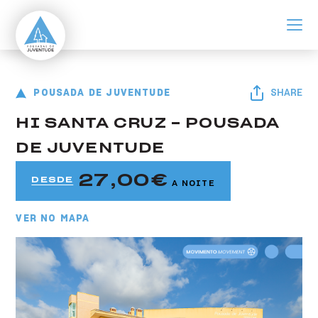
ir para o conteúdo principal
Pousada de Santa Cruz
Pousada de Juventude HI Santa Cruz - Pousada de Juventude
POUSADA DE JUVENTUDE
SHARE
HI SANTA CRUZ - POUSADA
DE JUVENTUDE
27,00
DESDE
A NOITE
VER NO MAPA