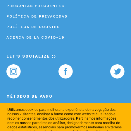
PREGUNTAS FRECUENTES
POLÍTICA DE PRIVACIDAD
POLÍTICA DE COOKIES
ACERCA DE LA COVID-19
LET'S SOCIALIZE ;)
MÉTODOS DE PAGO
Utilizamos cookies para melhorar a experiência de navegação dos
nossos visitantes, analisar a forma como este website é utilizado e
recolher consentimentos dos utilizadores. Partilhamos informações
com os nossos parceiros de análise, designadamente para recolha de
dados estatísticos, essenciais para promovermos melhorias em termos