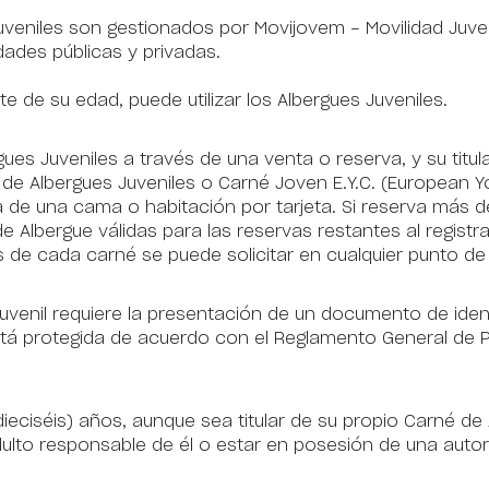
Juveniles son gestionados por Movijovem - Movilidad Juve
dades públicas y privadas.
e de su edad, puede utilizar los Albergues Juveniles.
gues Juveniles a través de una venta o reserva, y su titul
 de Albergues Juveniles o Carné Joven E.Y.C. (European Y
rva de una cama o habitación por tarjeta. Si reserva más
 de Albergue válidas para las reservas restantes al regist
 de cada carné se puede solicitar en cualquier punto de 
 Juvenil requiere la presentación de un documento de iden
tá protegida de acuerdo con el Reglamento General de 
dieciséis) años, aunque sea titular de su propio Carné d
lto responsable de él o estar en posesión de una autori