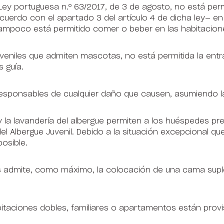
ey portuguesa n.º 63/2017, de 3 de agosto, no está permit
 acuerdo con el apartado 3 del artículo 4 de dicha ley— e
ampoco está permitido comer o beber en las habitacione
uveniles que admiten mascotas, no está permitida la ent
s guía.
responsables de cualquier daño que causen, asumiendo la
y la lavandería del albergue permiten a los huéspedes pre
el Albergue Juvenil. Debido a la situación excepcional qu
posible.
 admite, como máximo, la colocación de una cama suplet
itaciones dobles, familiares o apartamentos están provi