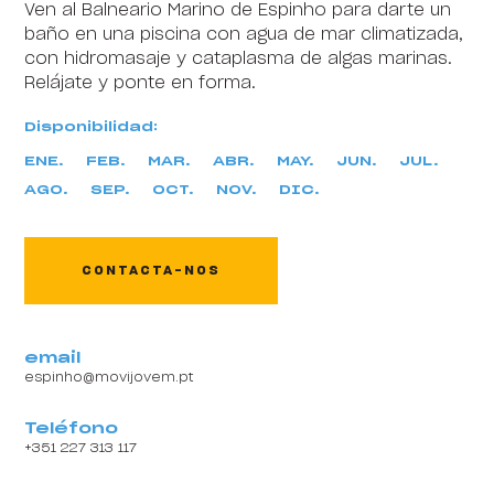
Ven al Balneario Marino de Espinho para darte un
baño en una piscina con agua de mar climatizada,
con hidromasaje y cataplasma de algas marinas.
Relájate y ponte en forma.
Disponibilidad:
ENE.
FEB.
MAR.
ABR.
MAY.
JUN.
JUL.
AGO.
SEP.
OCT.
NOV.
DIC.
Content block
CONTACTA-NOS
email
espinho@movijovem.pt
Teléfono
+351 227 313 117