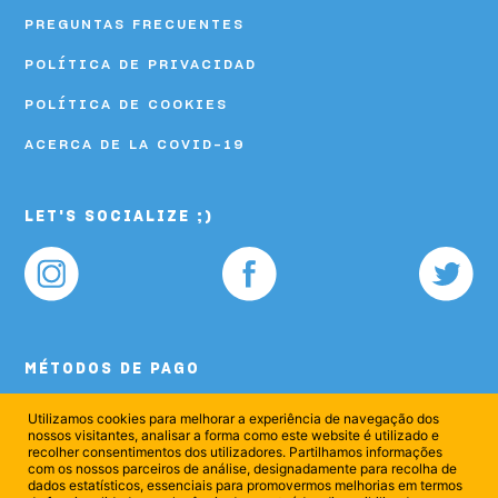
PREGUNTAS FRECUENTES
POLÍTICA DE PRIVACIDAD
POLÍTICA DE COOKIES
ACERCA DE LA COVID-19
LET'S SOCIALIZE ;)
MÉTODOS DE PAGO
Utilizamos cookies para melhorar a experiência de navegação dos
nossos visitantes, analisar a forma como este website é utilizado e
recolher consentimentos dos utilizadores. Partilhamos informações
com os nossos parceiros de análise, designadamente para recolha de
dados estatísticos, essenciais para promovermos melhorias em termos