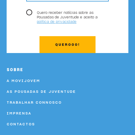
Quero receber notícias sobre as
Pousadas de Juventude e aceito a
política de privacidade
QUEROOO!
SOBRE
A MOVIJOVEM
AS POUSADAS DE JUVENTUDE
TRABALHAR CONNOSCO
IMPRENSA
CONTACTOS