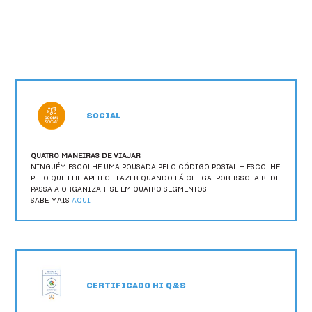
HI Ovar - Pousada de Juventude
HI Ponte de Lima - Pousada de Juventude
HI Portalegre - Pousada de Juventude
HI Portimão - Pousada de Juventude
SOCIAL
HI Porto - Pousada de Juventude
HI Santa Cruz - Pousada de Juventude
QUATRO MANEIRAS DE VIAJAR
NINGUÉM ESCOLHE UMA POUSADA PELO CÓDIGO POSTAL — ESCOLHE
HI São Pedro do Sul - Pousada de Juventude
PELO QUE LHE APETECE FAZER QUANDO LÁ CHEGA. POR ISSO, A REDE
PASSA A ORGANIZAR-SE EM QUATRO SEGMENTOS.
SABE MAIS
AQUI
HI Serra da Estrela - Pousada de Juventude
HI Setúbal - Pousada de Juventude
HI Tavira - Pousada de Juventude
CERTIFICADO HI Q&S
HI Viana do Castelo - Pousada de Juventude