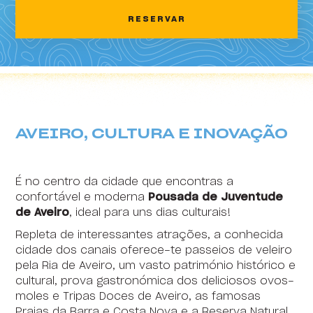
2
3
4
5
6
7
8
RESERVAR
HI Areia Branca - Pousada de Juventude
9
10
11
12
13
14
15
HI Arrifana - Pousada de Juventude
16
17
18
19
20
21
22
HI Alvados - Pousada de Juventude
23
24
25
26
27
28
29
HI Beja - Pousada de Juventude
30
31
1
2
3
4
5
AVEIRO, CULTURA E INOVAÇÃO
HI Braga - Pousada de Juventude
HI Bragança - Pousada de Juventude
É no centro da cidade que encontras a
HI Castelo Branco - Pousada de Juventude
confortável e moderna
Pousada de Juventude
de Aveiro
, ideal para uns dias culturais!
HI Coimbra - Pousada de Juventude
Repleta de interessantes atrações, a conhecida
HI Espinho - Pousada de Juventude
cidade dos canais oferece-te passeios de veleiro
pela Ria de Aveiro, um vasto património histórico e
HI Évora - Pousada de Juventude
cultural, prova gastronómica dos deliciosos ovos-
moles e Tripas Doces de Aveiro, as famosas
HI Faro - Pousada de Juventude
Praias da Barra e Costa Nova e a Reserva Natural