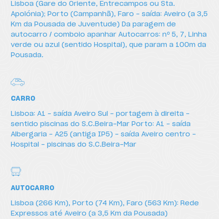
Lisboa (Gare do Oriente, Entrecampos ou Sta.
Apolónia); Porto (Campanhã), Faro – saída: Aveiro (a 3,5
Km da Pousada de Juventude) Da paragem de
autocarro / comboio apanhar Autocarros: nº 5, 7, Linha
verde ou azul (sentido Hospital), que param a 100m da
Pousada.
Como chegar
CARRO
Lisboa: A1 – saída Aveiro Sul – portagem à direita –
sentido piscinas do S.C.Beira-Mar Porto: A1 – saída
Albergaria – A25 (antiga IP5) – saída Aveiro centro –
Hospital – piscinas do S.C.Beira-Mar
AUTOCARRO
Lisboa (266 Km), Porto (74 Km), Faro (563 Km): Rede
Expressos até Aveiro (a 3,5 Km da Pousada)