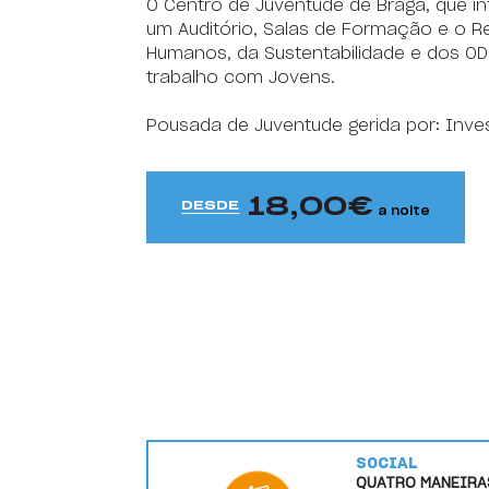
O Centro de Juventude de Braga, que i
HI Faro - Pousada de Juventude
um Auditório, Salas de Formação e o Re
HI Foz Côa - Pousada de Juventude
Humanos, da Sustentabilidade e dos OD
trabalho com Jovens.
HI Gerês - Pousada de Juventude
Pousada de Juventude gerida por: Inve
HI Guarda- Pousada de Juventude
HI Guimarães - Pousada de Juventude
18,00
DESDE
a noite
HI Lagos - Pousada de Juventude
HI Lisboa - Pousada de Juventude
HI Lisboa Oriente - Pousada de Juventude
HI Lousã - Pousada de Juventude
HI Melgaço - Pousada de Juventude
HI Oeiras - Pousada de Juventude
SOCIAL
QUATRO MANEIRA
HI Ofir - Pousada de Juventude