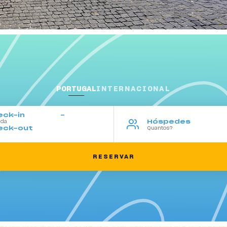
PORTUGAL
INTERNACIONAL
eck-in
Hóspedes
eck-out
SearchBox
RESERVAR
-
Ter
Qua
Qui
Sex
Sáb
28
29
30
31
1
4
5
6
7
8
11
12
13
14
15