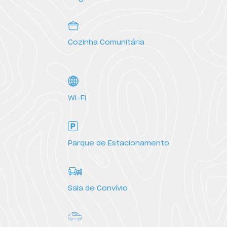
HI Vila do Conde - Pousada de Juventude
HI Viseu - Pousada de Juventude
Cozinha Comunitária
HI Vila Nova de Cerveira - Pousada de Juventude
Wi-Fi
Parque de Estacionamento
Sala de Convívio