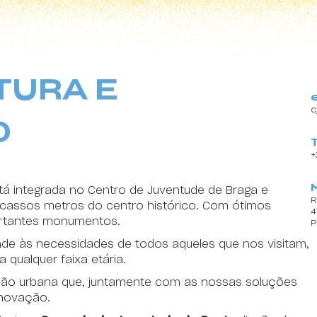
18
19
20
21
22
25
26
27
28
29
TURA E
1
2
3
4
5
c
O
+
á integrada no Centro de Juventude de Braga e
R
scassos metros do centro histórico. Com ótimos
4
ortantes monumentos.
P
de às necessidades de todos aqueles que nos visitam,
qualquer faixa etária.
ação urbana que, juntamente com as nossas soluções
Content block
inovação.