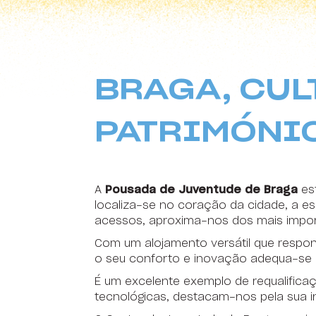
HI Sudoeste Almograve - Pousada de Juventude
16
17
HI Areia Branca - Pousada de Juventude
23
24
HI Arrifana - Pousada de Juventude
BRAGA, CUL
30
31
HI Alvados - Pousada de Juventude
HI Aveiro - Pousada de Juventude
PATRIMÓNI
HI Beja - Pousada de Juventude
HI Bragança - Pousada de Juventude
A
Pousada de Juventude de Braga
est
localiza-se no coração da cidade, a e
HI Castelo Branco - Pousada de Juventude
acessos, aproxima-nos dos mais imp
HI Coimbra - Pousada de Juventude
Com um alojamento versátil que respon
o seu conforto e inovação adequa-se a 
HI Espinho - Pousada de Juventude
É um excelente exemplo de requalific
HI Évora - Pousada de Juventude
tecnológicas, destacam-nos pela sua 