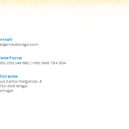
email
jb@investbraga.com
Telefone
351 253 148 682 | +351 966 754 534
Morada
ua Santa Margarida, 6
710-306 Braga
ortugal