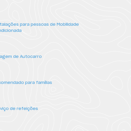
talações para pessoas de Mobilidade
dicionada
ragem de Autocarro
omendado para famílias
viço de refeições