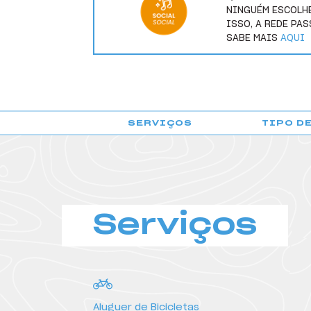
NINGUÉM ESCOLHE
ISSO, A REDE PA
HI Ovar - Pousada de Juventude
SABE MAIS
AQUI
HI Ponte de Lima - Pousada de Juventude
HI Portalegre - Pousada de Juventude
HI Portimão - Pousada de Juventude
SERVIÇOS
TIPO D
HI Porto - Pousada de Juventude
HI Santa Cruz - Pousada de Juventude
HI São Pedro do Sul - Pousada de Juventude
Serviços
HI Serra da Estrela - Pousada de Juventude
HI Setúbal - Pousada de Juventude
HI Tavira - Pousada de Juventude
HI Viana do Castelo - Pousada de Juventude
Aluguer de Bicicletas