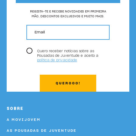
REGISTA-TE E RECEBE NOVIDADES EM PRIMEIRA
MÃO, DESCONTOS EXCLUSIVOS E MUITO MAIS.
email
Quero receber notícias sobre as
Pousadas de Juventude e aceito a
política de privacidade
QUEROOO!
SOBRE
A MOVIJOVEM
AS POUSADAS DE JUVENTUDE