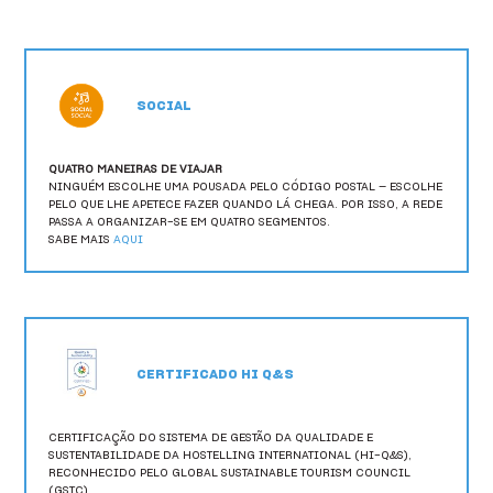
HI Ovar - Pousada de Juventude
HI Ponte de Lima - Pousada de Juventude
HI Portalegre - Pousada de Juventude
SOCIAL
HI Portimão - Pousada de Juventude
QUATRO MANEIRAS DE VIAJAR
NINGUÉM ESCOLHE UMA POUSADA PELO CÓDIGO POSTAL — ESCOLHE
HI Porto - Pousada de Juventude
PELO QUE LHE APETECE FAZER QUANDO LÁ CHEGA. POR ISSO, A REDE
PASSA A ORGANIZAR-SE EM QUATRO SEGMENTOS.
HI Santa Cruz - Pousada de Juventude
SABE MAIS
AQUI
HI São Pedro do Sul - Pousada de Juventude
HI Serra da Estrela - Pousada de Juventude
HI Setúbal - Pousada de Juventude
CERTIFICADO HI Q&S
HI Tavira - Pousada de Juventude
CERTIFICAÇÃO DO SISTEMA DE GESTÃO DA QUALIDADE E
SUSTENTABILIDADE DA HOSTELLING INTERNATIONAL (HI-Q&S),
HI Viana do Castelo - Pousada de Juventude
RECONHECIDO PELO GLOBAL SUSTAINABLE TOURISM COUNCIL
(GSTC).