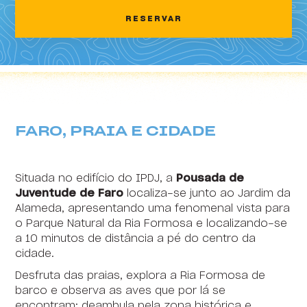
2
3
4
5
6
7
8
RESERVAR
HI Areia Branca - Pousada de Juventude
9
10
11
12
13
14
15
HI Arrifana - Pousada de Juventude
16
17
18
19
20
21
22
HI Alvados - Pousada de Juventude
23
24
25
26
27
28
29
HI Aveiro - Pousada de Juventude
30
31
1
2
3
4
5
FARO, PRAIA E CIDADE
HI Beja - Pousada de Juventude
HI Braga - Pousada de Juventude
Situada no edifício do IPDJ, a
Pousada de
HI Bragança - Pousada de Juventude
Juventude de Faro
localiza-se junto ao Jardim da
Alameda, apresentando uma fenomenal vista para
HI Castelo Branco - Pousada de Juventude
o Parque Natural da Ria Formosa e localizando-se
a 10 minutos de distância a pé do centro da
HI Coimbra - Pousada de Juventude
cidade.
HI Espinho - Pousada de Juventude
Desfruta das praias, explora a Ria Formosa de
barco e observa as aves que por lá se
HI Évora - Pousada de Juventude
encontram; deambula pela zona histórica e