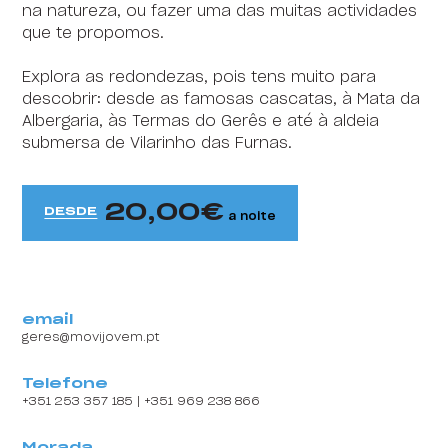
na natureza, ou fazer uma das muitas actividades
HI Faro - Pousada de Juventude
que te propomos.
HI Foz Côa - Pousada de Juventude
Explora as redondezas, pois tens muito para
descobrir: desde as famosas cascatas, à Mata da
HI Guarda- Pousada de Juventude
Albergaria, às Termas do Gerês e até à aldeia
Content block
submersa de Vilarinho das Furnas.
HI Guimarães - Pousada de Juventude
HI Lagos - Pousada de Juventude
20,00
DESDE
a noite
HI Lisboa - Pousada de Juventude
HI Lisboa Oriente - Pousada de Juventude
HI Lousã - Pousada de Juventude
email
geres@movijovem.pt
HI Melgaço - Pousada de Juventude
Telefone
HI Oeiras - Pousada de Juventude
+351 253 357 185 | +351 969 238 866
HI Ofir - Pousada de Juventude