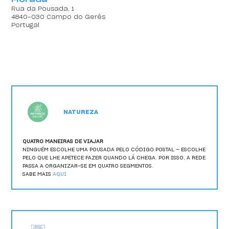
Morada
HI Ovar - Pousada de Juventude
Rua da Pousada, 1
4840-030 Campo do Gerês
Portugal
HI Ponte de Lima - Pousada de Juventude
HI Portalegre - Pousada de Juventude
HI Portimão - Pousada de Juventude
HI Porto - Pousada de Juventude
HI Santa Cruz - Pousada de Juventude
NATUREZA
HI São Pedro do Sul - Pousada de Juventude
QUATRO MANEIRAS DE VIAJAR
NINGUÉM ESCOLHE UMA POUSADA PELO CÓDIGO POSTAL — ESCOLHE
HI Serra da Estrela - Pousada de Juventude
PELO QUE LHE APETECE FAZER QUANDO LÁ CHEGA. POR ISSO, A REDE
PASSA A ORGANIZAR-SE EM QUATRO SEGMENTOS.
HI Setúbal - Pousada de Juventude
SABE MAIS
AQUI
HI Tavira - Pousada de Juventude
HI Viana do Castelo - Pousada de Juventude