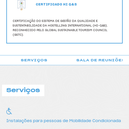
HI Vila do Conde - Pousada de Juventude
CERTIFICADO HI Q&S
HI Viseu - Pousada de Juventude
CERTIFICAÇÃO DO SISTEMA DE GESTÃO DA QUALIDADE E
HI Vila Nova de Cerveira - Pousada de Juventude
SUSTENTABILIDADE DA HOSTELLING INTERNATIONAL (HI-Q&S),
RECONHECIDO PELO GLOBAL SUSTAINABLE TOURISM COUNCIL
(GSTC).
SERVIÇOS
SALA DE REUNIÕES
POUSADA DO GERÊS
Serviços
Instalações para pessoas de Mobilidade Condicionada