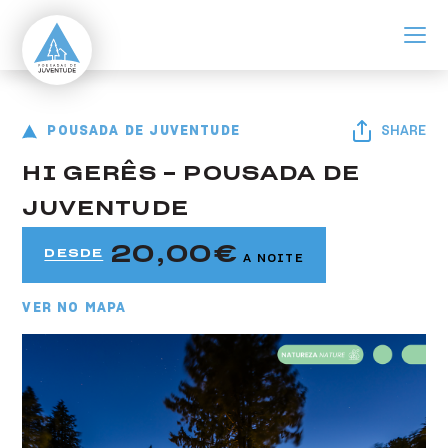
ir para o conteúdo principal
Pousada do Gerês
Pousada de Juventude HI Gerês - Pousada de Juventude
POUSADA DE JUVENTUDE
SHARE
HI GERÊS - POUSADA DE
JUVENTUDE
20,00
DESDE
A NOITE
VER NO MAPA