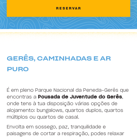
2
3
4
5
6
7
8
RESERVAR
HI Areia Branca - Pousada de Juventude
9
10
11
12
13
14
15
HI Arrifana - Pousada de Juventude
16
17
18
19
20
21
22
HI Alvados - Pousada de Juventude
23
24
25
26
27
28
29
HI Aveiro - Pousada de Juventude
30
31
1
2
3
4
5
GERÊS, CAMINHADAS E AR
HI Beja - Pousada de Juventude
PURO
HI Braga - Pousada de Juventude
HI Bragança - Pousada de Juventude
É em pleno Parque Nacional da Peneda-Gerês que
HI Castelo Branco - Pousada de Juventude
encontras a
Pousada de Juventude do Gerês
,
onde tens à tua disposição várias opções de
HI Coimbra - Pousada de Juventude
alojamento: bungalows, quartos duplos, quartos
múltiplos ou quartos de casal.
HI Espinho - Pousada de Juventude
Envolta em sossego, paz, tranquilidade e
HI Évora - Pousada de Juventude
paisagens de cortar a respiração, podes relaxar